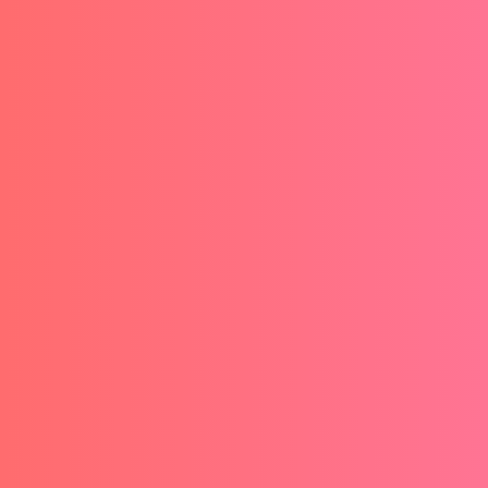
El aprendizaje adulto no solo es posible, sino
que tiene ventajas cognitivas y prácticas que
los veinteañeros simplemente no poseen. Pero
esto no significa que sea fácil. Existe una
paradoja fascinante: aprender después de los