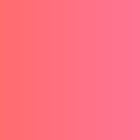
La decisión entre autoaprendizaje vs
formación guiada es una de las más
importantes cuando planeas adquirir una nueva
habilidad. ¿Deberías invertir...