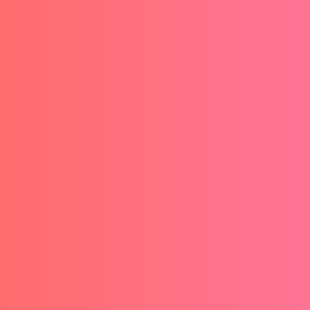
40 es simultáneamente más fácil y más
complicado que hacerlo a los 20. Comprender
esta paradoja puede ser la clave para tu
próxima transformación profesional.
Imagina esto: Tu equipo administrativo pasa 2
horas al día haciendo manualmente lo que
Excel podría hacer en 10 minutos. Multiplica
eso por 5 empleados, por 220 días laborables
al año.