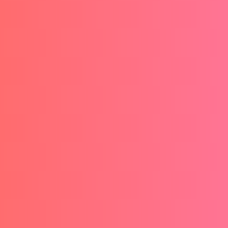
Tienes 47 cursos en tu carrito de Udemy. Has
empezado 23 de ellos. Has completado 3.
Cada lunes te prometes que "esta semana sí"
vas a dedicar esas...
La industria de certificaciones profesionales ha
encontrado una mina de oro: profesionales
inseguros, asustados por la automatización,