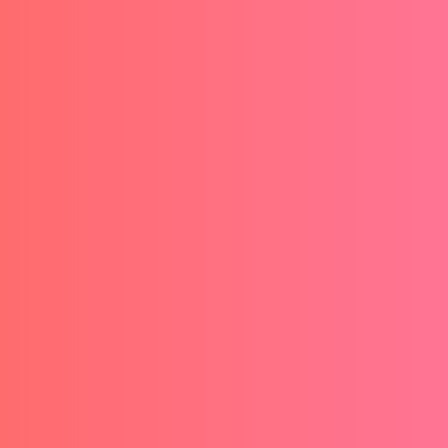
desesperados por seguir siendo relevantes. Y
están explotando ese miedo sistemáticamente.
"Quiero aprender Python, pero entre el
trabajo, la familia y todo lo demás, apenas
tengo tiempo de respirar". Esta frase, con
variaciones, la...